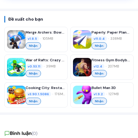
Đề xuất cho bạn
Merge Archers: Bow and Arrow
Paperly: Paper Plane Adventure
•
105MB
•
338MB
v1.8.5
v11.0.4
Nhận
Nhận
War of Rafts: Crazy Sea Battle
Fitness Gym Bodybuilding Pump
•
39MB
•
207MB
v0.53.11
v12.4
Nhận
Nhận
Cooking City: Restaurant Games
Bullet Man 3D
•
176MB
•
127MB
v3.90.1.5086
v1.9.2
Nhận
Nhận
Bình luận
(0)