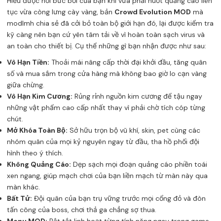
Hiểu được nỗi bức bối của bạn khi vừa phải nuốt quảng cáo liên
tục vừa còng lưng cày vàng, bản
Crowd Evolution MOD
mà
modlmh chia sẻ đã cởi bỏ toàn bộ giới hạn đó, lại được kiểm tra
kỹ càng nên bạn cứ yên tâm tải về vì hoàn toàn sạch virus và
an toàn cho thiết bị. Cụ thể những gì bạn nhận được như sau:
Vô Hạn Tiền:
Thoải mái nâng cấp thời đại khởi đầu, tăng quân
số và mua sắm trong cửa hàng mà không bao giờ lo cạn vàng
giữa chừng.
Vô Hạn Kim Cương:
Rủng rỉnh nguồn kim cương để tậu ngay
những vật phẩm cao cấp nhất thay vì phải chờ tích cóp từng
chút.
Mở Khóa Toàn Bộ:
Sở hữu trọn bộ vũ khí, skin, pet cùng các
nhóm quân của mọi kỷ nguyên ngay từ đầu, tha hồ phối đội
hình theo ý thích.
Không Quảng Cáo:
Dẹp sạch mọi đoạn quảng cáo phiền toái
xen ngang, giúp mạch chơi của bạn liền mạch từ màn này qua
màn khác.
Bất Tử:
Đội quân của bạn trụ vững trước mọi cổng đỏ và đòn
tấn công của boss, chơi thả ga chẳng sợ thua.