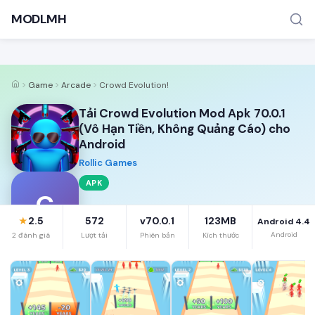
MODLMH
Game
Arcade
Crowd Evolution!
Tải Crowd Evolution Mod Apk 70.0.1
(Vô Hạn Tiền, Không Quảng Cáo) cho
Android
Rollic Games
TÌM KIẾM PHỔ BIẾN
APK
MOD APK
Game offline
Ứng dụng miễn phí
C
2.5
572
v70.0.1
123MB
★
Android 4.4
Android
2 đánh giá
Lượt tải
Phiên bản
Kích thước