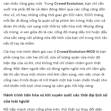
cân nhắc từng giây một. Trong
Crowd Evolution
, bạn chỉ cần
vuốt trái phải để lái cả đám đông đâm qua các cổng cộng dồn
như x3, x5 hay những cổng thời gian ghi 100 năm, 1000 tháng,
mỗi lần đi đúng cổng là quân số lại phình lên trông thấy còn cả
đoàn thì nhảy vọt sang một thời kỳ tiến hóa mới. Nhưng đừng
vội mừng, vì xen giữa đó là các cổng đỏ mang dấu trừ hoặc dấu
chia sẵn sàng cắt phăng nửa đội hình của bạn chỉ trong tích tắc
nếu lỡ tay lái nhầm.
Cái hay mà mình đánh giá cao ở
Crowd Evolution MOD
là bạn
phải cùng lúc cân hai chỉ số, vừa số lượng quân vừa mức độ
hiện đại của vũ khí, chứ không thể chỉ chăm chăm gom thật
đông. Một đám người tiền sử đông nghìn nghịt mà chỉ cầm gậy
đá thì vẫn thua một nhóm nhỏ lính cầm súng, nên việc chọn đi
cổng nào ở mỗi đoạn rẽ trở thành một bài toán chiến thuật nho
nhỏ khiến mỗi lượt chơi mang lại cảm giác hồi hộp riêng.
Hành trình tiến hóa vũ khí xuyên suốt các thời đại lịch sử
của loài người
Nối tiếp mạch chọn cổng phía trên, thứ thật sự thay đổi diện