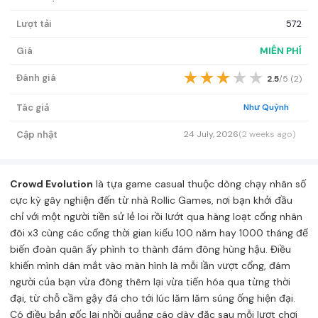
Lượt tải
572
Giá
MIỄN PHÍ
★
★
★
★
★
Đánh giá
2.5
/5 (
2
)
Tác giả
Như Quỳnh
Cập nhật
24 July, 2026
(2 weeks ago)
Crowd Evolution
là tựa game casual thuộc dòng chạy nhân số
cực kỳ gây nghiện đến từ nhà Rollic Games, nơi bạn khởi đầu
chỉ với một người tiền sử lẻ loi rồi lướt qua hàng loạt cổng nhân
đôi x3 cùng các cổng thời gian kiểu 100 năm hay 1000 tháng để
biến đoàn quân ấy phình to thành đám đông hùng hậu. Điều
khiến mình dán mắt vào màn hình là mỗi lần vượt cổng, đám
người của bạn vừa đông thêm lại vừa tiến hóa qua từng thời
đại, từ chỗ cầm gậy đá cho tới lúc lăm lăm súng ống hiện đại.
Có điều bản gốc lại nhồi quảng cáo dày đặc sau mỗi lượt chơi