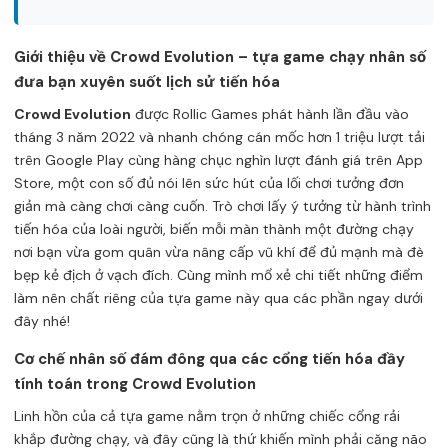
Giới thiệu về Crowd Evolution – tựa game chạy nhân số
đưa bạn xuyên suốt lịch sử tiến hóa
Crowd Evolution
được Rollic Games phát hành lần đầu vào
tháng 3 năm 2022 và nhanh chóng cán mốc hơn 1 triệu lượt tải
trên Google Play cùng hàng chục nghìn lượt đánh giá trên App
Store, một con số đủ nói lên sức hút của lối chơi tưởng đơn
giản mà càng chơi càng cuốn. Trò chơi lấy ý tưởng từ hành trình
tiến hóa của loài người, biến mỗi màn thành một đường chạy
nơi bạn vừa gom quân vừa nâng cấp vũ khí để đủ mạnh mà đè
bẹp kẻ địch ở vạch đích. Cùng mình mổ xẻ chi tiết những điểm
làm nên chất riêng của tựa game này qua các phần ngay dưới
đây nhé!
Cơ chế nhân số đám đông qua các cổng tiến hóa đầy
tính toán trong Crowd Evolution
Linh hồn của cả tựa game nằm trọn ở những chiếc cổng rải
khắp đường chạy, và đây cũng là thứ khiến mình phải căng não