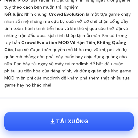
Menu MOD:
Bật tắt linh hoạt từng tính năng ngay trong game
tùy theo cách bạn muốn trải nghiệm.
Kết luận:
Nhìn chung,
Crowd Evolution
là một tựa game chạy
nhân số nhẹ nhàng mà cực kỳ cuốn với cơ chế chọn cổng đầy
tính toán, hành trình tiến hóa vũ khí thú vị qua các thời đại và
những trận đấu boss kịch tính khép lại mỗi màn. Khi có trong
tay bản
Crowd Evolution MOD Vô Hạn Tiền, Không Quảng
Cáo
, bạn sẽ được toàn quyền mở khóa mọi vũ khí, pet và đội
quân mà chẳng còn phải cày cuốc hay chịu đựng quảng cáo
nữa. Bạn hãy tải ngay về máy tại modlmh để bắt đầu cuộc
phiêu lưu tiến hóa của riêng mình, và đừng quên ghé
kho game
MOD miễn phí của modlmh
để khám phá thêm thật nhiều tựa
game hay ho khác nhé!
TẢI XUỐNG