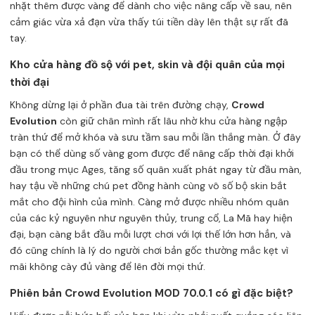
nhặt thêm được vàng để dành cho việc nâng cấp về sau, nên
cảm giác vừa xả đạn vừa thấy túi tiền dày lên thật sự rất đã
tay.
Kho cửa hàng đồ sộ với pet, skin và đội quân của mọi
thời đại
Không dừng lại ở phần đua tài trên đường chạy,
Crowd
Evolution
còn giữ chân mình rất lâu nhờ khu cửa hàng ngập
tràn thứ để mở khóa và sưu tầm sau mỗi lần thắng màn. Ở đây
bạn có thể dùng số vàng gom được để nâng cấp thời đại khởi
đầu trong mục Ages, tăng số quân xuất phát ngay từ đầu màn,
hay tậu về những chú pet đồng hành cùng vô số bộ skin bắt
mắt cho đội hình của mình. Càng mở được nhiều nhóm quân
của các kỷ nguyên như nguyên thủy, trung cổ, La Mã hay hiện
đại, bạn càng bắt đầu mỗi lượt chơi với lợi thế lớn hơn hẳn, và
đó cũng chính là lý do người chơi bản gốc thường mắc kẹt vì
mãi không cày đủ vàng để lên đời mọi thứ.
Phiên bản Crowd Evolution MOD 70.0.1 có gì đặc biệt?