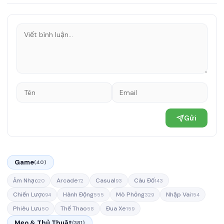
Gửi
Game
(40)
Âm Nhạc
Arcade
Casual
Câu Đố
20
72
93
143
Chiến Lược
Hành Động
Mô Phỏng
Nhập Vai
94
555
329
154
Phiêu Lưu
Thể Thao
Đua Xe
50
58
159
Mẹo & Thủ Thuật
(381)