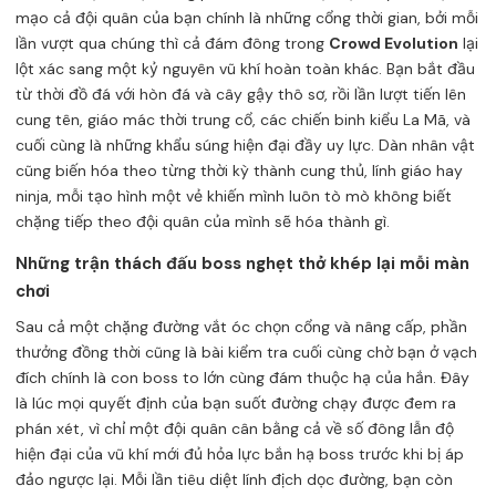
mạo cả đội quân của bạn chính là những cổng thời gian, bởi mỗi
lần vượt qua chúng thì cả đám đông trong
Crowd Evolution
lại
lột xác sang một kỷ nguyên vũ khí hoàn toàn khác. Bạn bắt đầu
từ thời đồ đá với hòn đá và cây gậy thô sơ, rồi lần lượt tiến lên
cung tên, giáo mác thời trung cổ, các chiến binh kiểu La Mã, và
cuối cùng là những khẩu súng hiện đại đầy uy lực. Dàn nhân vật
cũng biến hóa theo từng thời kỳ thành cung thủ, lính giáo hay
ninja, mỗi tạo hình một vẻ khiến mình luôn tò mò không biết
chặng tiếp theo đội quân của mình sẽ hóa thành gì.
Những trận thách đấu boss nghẹt thở khép lại mỗi màn
chơi
Sau cả một chặng đường vắt óc chọn cổng và nâng cấp, phần
thưởng đồng thời cũng là bài kiểm tra cuối cùng chờ bạn ở vạch
đích chính là con boss to lớn cùng đám thuộc hạ của hắn. Đây
là lúc mọi quyết định của bạn suốt đường chạy được đem ra
phán xét, vì chỉ một đội quân cân bằng cả về số đông lẫn độ
hiện đại của vũ khí mới đủ hỏa lực bắn hạ boss trước khi bị áp
đảo ngược lại. Mỗi lần tiêu diệt lính địch dọc đường, bạn còn